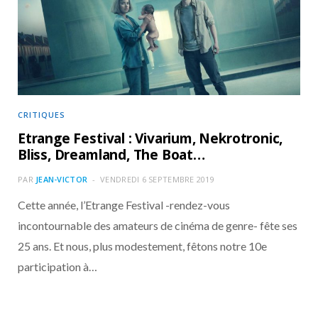
o
t
r
e
d
l
k
e
a
o
r
m
u
)
d
CRITIQUES
Etrange Festival : Vivarium, Nekrotronic,
Bliss, Dreamland, The Boat…
PAR
JEAN-VICTOR
VENDREDI 6 SEPTEMBRE 2019
Cette année, l’Etrange Festival -rendez-vous
incontournable des amateurs de cinéma de genre- fête ses
25 ans. Et nous, plus modestement, fêtons notre 10e
participation à…