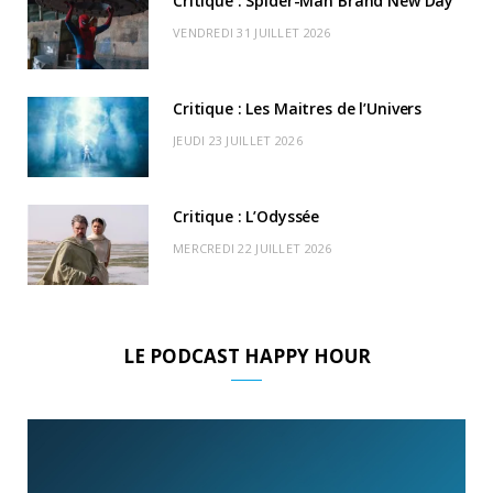
Critique : Spider-Man Brand New Day
r
m
u
VENDREDI 31 JUILLET 2026
)
d
Critique : Les Maitres de l’Univers
JEUDI 23 JUILLET 2026
Critique : L’Odyssée
MERCREDI 22 JUILLET 2026
LE PODCAST HAPPY HOUR