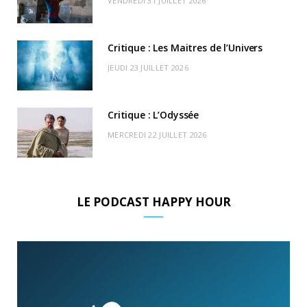
VENDREDI 31 JUILLET 2026
)
d
Critique : Les Maitres de l’Univers
JEUDI 23 JUILLET 2026
Critique : L’Odyssée
MERCREDI 22 JUILLET 2026
LE PODCAST HAPPY HOUR