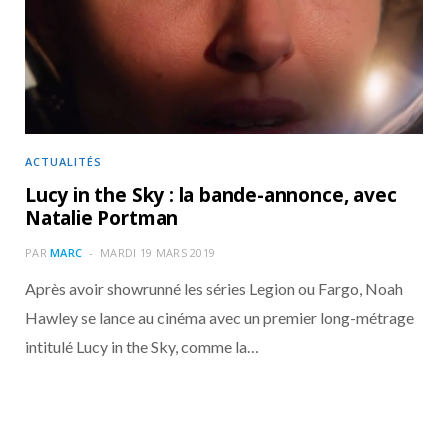
o
t
r
e
d
l
k
e
a
o
r
m
u
)
d
ACTUALITÉS
Lucy in the Sky : la bande-annonce, avec
Natalie Portman
PAR
MARC
MARDI 19 MARS 2019
Après avoir showrunné les séries Legion ou Fargo, Noah
Hawley se lance au cinéma avec un premier long-métrage
intitulé Lucy in the Sky, comme la…