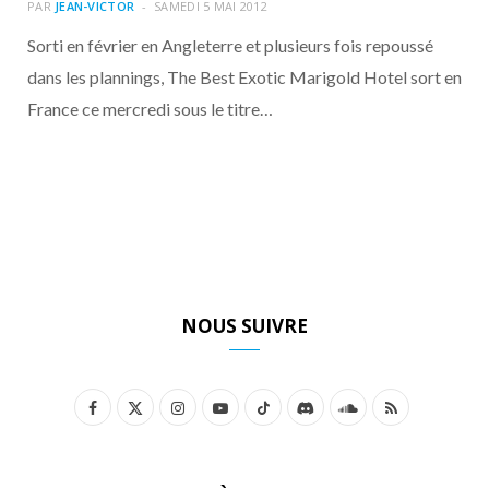
o
t
r
e
d
l
PAR
JEAN-VICTOR
SAMEDI 5 MAI 2012
Sorti en février en Angleterre et plusieurs fois repoussé
k
e
a
o
dans les plannings, The Best Exotic Marigold Hotel sort en
France ce mercredi sous le titre…
r
m
u
)
d
NOUS SUIVRE
F
X
I
Y
T
D
S
R
a
(
n
o
i
i
o
S
c
T
s
u
k
s
u
S