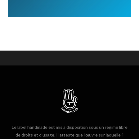
Le label handmade est mis à disposition sous un régime libre
de droits et d’usage. Il atteste que l’œuvre sur laquelle il