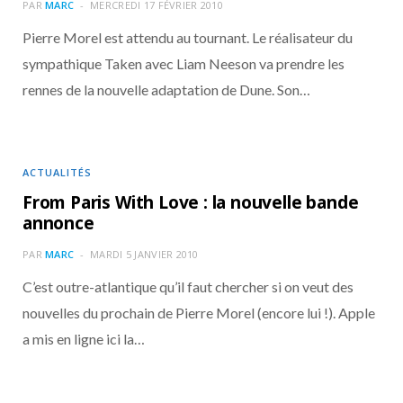
o
t
r
e
d
l
PAR
MARC
MERCREDI 17 FÉVRIER 2010
Pierre Morel est attendu au tournant. Le réalisateur du
k
e
a
o
sympathique Taken avec Liam Neeson va prendre les
rennes de la nouvelle adaptation de Dune. Son…
r
m
u
)
d
ACTUALITÉS
From Paris With Love : la nouvelle bande
annonce
PAR
MARC
MARDI 5 JANVIER 2010
C’est outre-atlantique qu’il faut chercher si on veut des
nouvelles du prochain de Pierre Morel (encore lui !). Apple
a mis en ligne ici la…