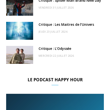
Critique : Spider-Man Brand New Day
r
m
u
VENDREDI 31 JUILLET 2026
)
d
Critique : Les Maitres de l’Univers
JEUDI 23 JUILLET 2026
Critique : L’Odyssée
MERCREDI 22 JUILLET 2026
LE PODCAST HAPPY HOUR