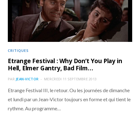
o
t
r
e
d
l
k
e
a
o
r
m
u
)
d
CRITIQUES
Etrange Festival : Why Don’t You Play in
Hell, Elmer Gantry, Bad Film…
PAR
JEAN-VICTOR
MERCREDI 11 SEPTEMBRE 2013
Etrange Festival III, le retour. Ou les journées de dimanche
et lundi par un Jean-Victor toujours en forme et qui tient le
rythme. Au programme…