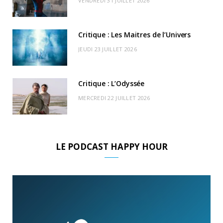
VENDREDI 31 JUILLET 2026
)
d
Critique : Les Maitres de l’Univers
JEUDI 23 JUILLET 2026
Critique : L’Odyssée
MERCREDI 22 JUILLET 2026
LE PODCAST HAPPY HOUR