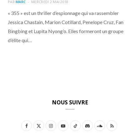
o
t
r
e
d
l
PAR
MARC
MERCREDI 2 MAI 2018
« 355 » est un thriller d’espionnage qui va rassembler
k
e
a
o
Jessica Chastain, Marion Cotillard, Penelope Cruz, Fan
Bingbing et Lupita Nyong’o. Elles formeront un groupe
r
m
u
d’élite qui…
)
d
NOUS SUIVRE
F
X
I
Y
T
D
S
R
a
(
n
o
i
i
o
S