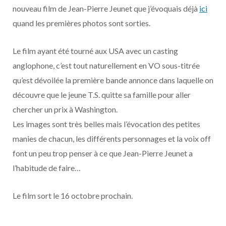
o
t
r
e
d
l
nouveau film de Jean-Pierre Jeunet que j’évoquais déjà
ici
quand les premières photos sont sorties.
k
e
a
o
Le film ayant été tourné aux USA avec un casting
r
m
u
anglophone, c’est tout naturellement en VO sous-titrée
)
d
qu’est dévoilée la première bande annonce dans laquelle on
découvre que le jeune T.S. quitte sa famille pour aller
chercher un prix à Washington.
Les images sont très belles mais l’évocation des petites
manies de chacun, les différents personnages et la voix off
font un peu trop penser à ce que Jean-Pierre Jeunet a
l’habitude de faire…
Le film sort le 16 octobre prochain.