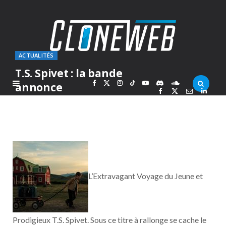
ACTUALITÉS
T.S. Spivet : la bande
F
X
I
T
Y
D
S
annonce
PAR
MARC
VENDREDI 17 MAI 2013
a
(
n
i
o
i
o
c
T
s
k
u
s
u
e
w
t
T
T
c
n
L’Extravagant Voyage du Jeune et
b
i
a
o
u
o
d
o
t
g
k
b
r
C
Prodigieux T.S. Spivet. Sous ce titre à rallonge se cache le