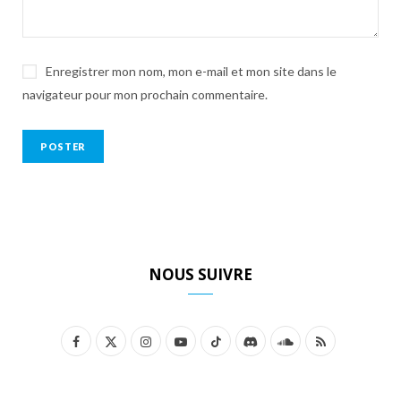
Enregistrer mon nom, mon e-mail et mon site dans le
navigateur pour mon prochain commentaire.
NOUS SUIVRE
F
X
I
Y
T
D
S
R
a
(
n
o
i
i
o
S