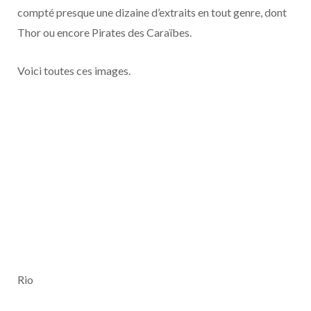
o
t
r
e
d
l
compté presque une dizaine d’extraits en tout genre, dont
Thor ou encore Pirates des Caraïbes.
k
e
a
o
Voici toutes ces images.
r
m
u
)
d
Rio