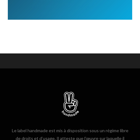
Le label handmade est mis à disposition sous un régime libre
de droits et d’usage. Il atteste que l’œuvre sur laquelle il