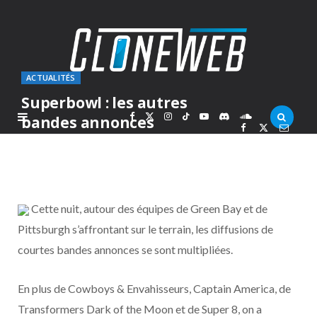
ACTUALITÉS
Superbowl : les autres
F
X
I
T
Y
D
S
bandes annonces
PAR
MARC
LUNDI 7 FÉVRIER 2011
a
(
n
i
o
i
o
c
T
s
k
u
s
u
Cette nuit, autour des équipes de Green Bay et de
e
w
t
T
T
c
n
Pittsburgh s’affrontant sur le terrain, les diffusions de
courtes bandes annonces se sont multipliées.
b
i
a
o
u
o
d
o
t
g
k
b
r
C
En plus de Cowboys & Envahisseurs, Captain America, de
Transformers Dark of the Moon et de Super 8, on a