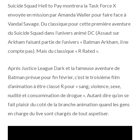
o
t
r
e
d
l
Suicide Squad Hell to Pay montrera la Task Force X
envoyée en mission par Amanda Waller pour faire face à
k
e
a
o
Vandal Savage. Du classique pour cette première aventure
r
m
u
du Suicide Squad dans l’univers animé DC (Assaut sur
Arkham faisant partie de l’univers « Batman Arkham, il ne
)
d
compte pas). Mais du classique « R Rated ».
Après Justice League Dark et la fameuse aventure de
Batman prévue pour fin février, c’est le troisième film
d’animation à être classé R pour « sang, violence, sexe,
nudité et consommation de drogue ». Autant dire qu’on se
fait plaisir du coté de la branche animation quand les gens
en charge du live sont chargés de tout aspetiser.