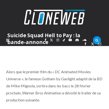
Suicide Squad Hell to Pay : la
F
X
I
T
Y
D
S
bande-annonce
PAR
MARC
JEUDI 18 JANVIER 2018
a
(
n
i
o
i
o
c
T
s
k
u
s
u
Alors que le premier film du « DC Animated Movies
e
w
t
T
T
c
n
Universe », le fameux Gotham by Gaslight adapté de la BD
de Mike Mignola, sortira dans les bacs le 28 février
b
i
a
o
u
o
d
prochain, Warner Bros Animation a dévoilé le trailer de sa
o
t
g
k
b
r
C
production suivante.