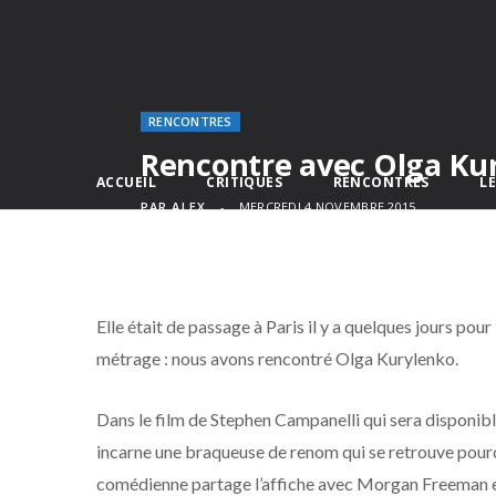
RENCONTRES
Rencontre avec Olga Ku
ACCUEIL
CRITIQUES
RENCONTRES
L
PAR
ALEX
MERCREDI 4 NOVEMBRE 2015
Elle était de passage à Paris il y a quelques jours p
métrage : nous avons rencontré Olga Kurylenko.
Dans le film de Stephen Campanelli qui sera disponib
incarne une braqueuse de renom qui se retrouve pourch
comédienne partage l’affiche avec Morgan Freeman 