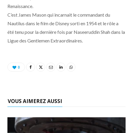
o
t
r
e
d
l
Renaissance.
C’est James Mason qui incarnait le commandant du
k
e
a
o
Nautilus dans le film de Disney sorti en 1954 et le rôle a
r
m
u
été tenu pour la dernière fois par Naseeruddin Shah dans la
Ligue des Gentlemen Extraordinaires.
)
d
0
VOUS AIMEREZ AUSSI