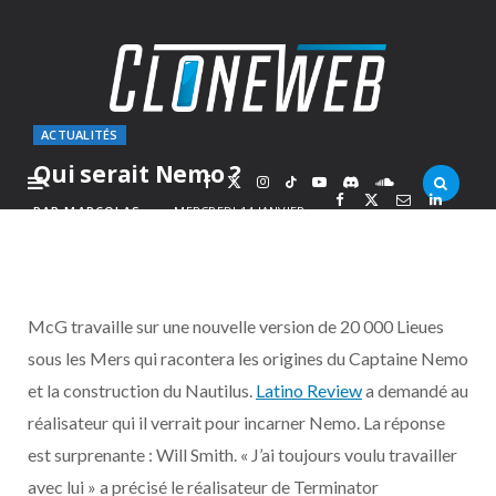
ACTUALITÉS
Qui serait Nemo ?
F
X
I
T
Y
D
S
PAR
MARCOLAS
MERCREDI 14 JANVIER
2009
a
(
n
i
o
i
o
c
T
s
k
u
s
u
McG travaille sur une nouvelle version de 20 000 Lieues
e
w
t
T
T
c
n
sous les Mers qui racontera les origines du Captaine Nemo
et la construction du Nautilus.
Latino Review
a demandé au
b
i
a
o
u
o
d
réalisateur qui il verrait pour incarner Nemo. La réponse
o
t
g
k
b
r
C
est surprenante : Will Smith. « J’ai toujours voulu travailler
avec lui » a précisé le réalisateur de Terminator