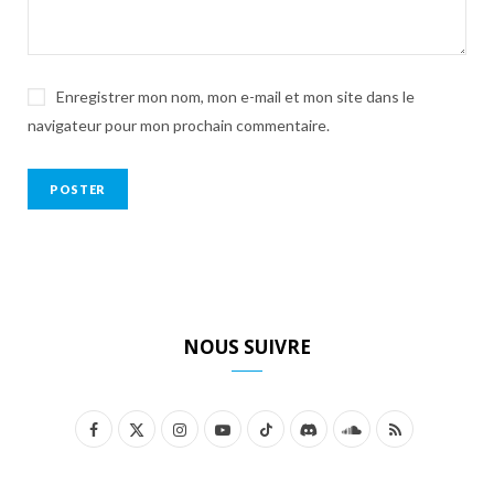
Enregistrer mon nom, mon e-mail et mon site dans le
navigateur pour mon prochain commentaire.
NOUS SUIVRE
F
X
I
Y
T
D
S
R
a
(
n
o
i
i
o
S