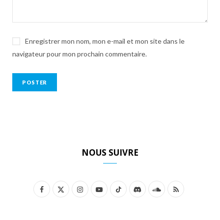
Enregistrer mon nom, mon e-mail et mon site dans le
navigateur pour mon prochain commentaire.
NOUS SUIVRE
F
X
I
Y
T
D
S
R
a
(
n
o
i
i
o
S