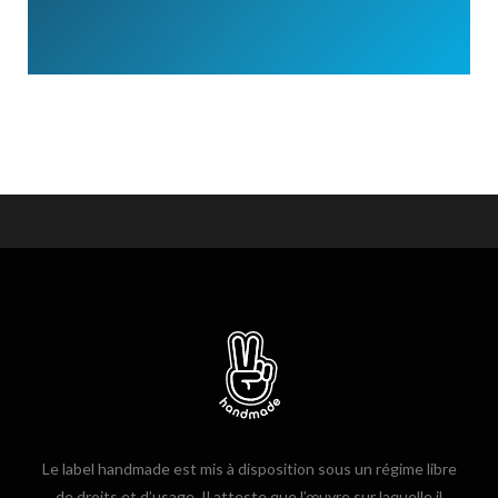
Le label handmade est mis à disposition sous un régime libre
de droits et d’usage. Il atteste que l’œuvre sur laquelle il