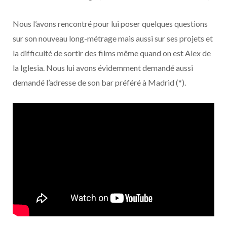
o
t
r
e
d
l
Nous l’avons rencontré pour lui poser quelques questions
k
e
a
o
sur son nouveau long-métrage mais aussi sur ses projets et
r
m
u
la difficulté de sortir des films même quand on est Alex de
la Iglesia. Nous lui avons évidemment demandé aussi
)
d
demandé l’adresse de son bar préféré à Madrid (*).