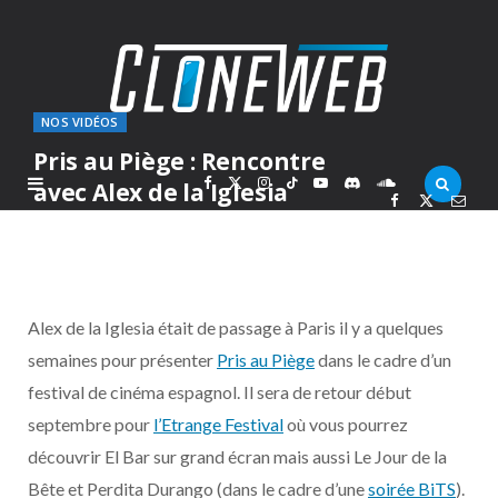
NOS VIDÉOS
Pris au Piège : Rencontre
F
X
I
T
Y
D
S
avec Alex de la Iglesia
PAR
ALEX
VENDREDI 25 AOÛT 2017
a
(
n
i
o
i
o
c
T
s
k
u
s
u
Alex de la Iglesia était de passage à Paris il y a quelques
e
w
t
T
T
c
n
semaines pour présenter
Pris au Piège
dans le cadre d’un
festival de cinéma espagnol. Il sera de retour début
b
i
a
o
u
o
d
septembre pour
l’Etrange Festival
où vous pourrez
o
t
g
k
b
r
C
découvrir El Bar sur grand écran mais aussi Le Jour de la
Bête et Perdita Durango (dans le cadre d’une
soirée BiTS
).