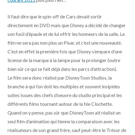
o
t
r
e
d
l
Il faut dire que le spin-off de Cars devait sortir
k
e
a
o
directement en DVD mais que Disney a décidé de changer
r
m
u
son fusil d’épaule et de lui offrir les honneurs de la salle. Le
film ne sera pas non plus un Pixar, et c’est une nouveauté.
)
d
C’est en effet la première fois que Disney s’empare d’une
license de la marque à la lampe pour la prolonger (outre
bien sûr ce qui se fait déjà dans les parcs d’attraction).
Le film sera donc réalisé par DisneyToon Studios, la
branche à qui l’on doit les multiples et souvent insipides
suites issues des chefs d’oeuvre du studio principal et les
différents films tournant autour de la fée Clochette.
Quand on y pense, pas sûr que DisneyToon ait réalisé un
seul film d’animation qui tienne la comparaison avec les
réalisateurs de son grand frère, sauf peut-être le Trésor de