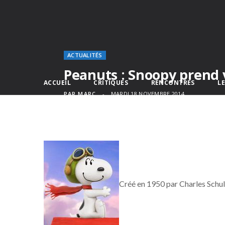
ACTUALITÉS
Peanuts : Snoopy prend 
ACCUEIL
CRITIQUES
RENCONTRES
L
PAR
MARC
MARDI 18 NOVEMBRE 2014
Créé en 1950 par Charles Schul