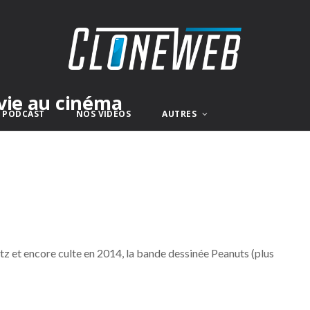
vie au cinéma
E PODCAST
NOS VIDÉOS
AUTRES
tz et encore culte en 2014, la bande dessinée Peanuts (plus