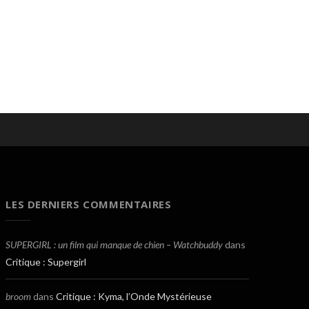
LES DERNIERS COMMENTAIRES
SUPERGIRL : un film qui manque de chien – Watchbuddy
dans
Critique : Supergirl
broom
dans
Critique : Kyma, l’Onde Mystérieuse