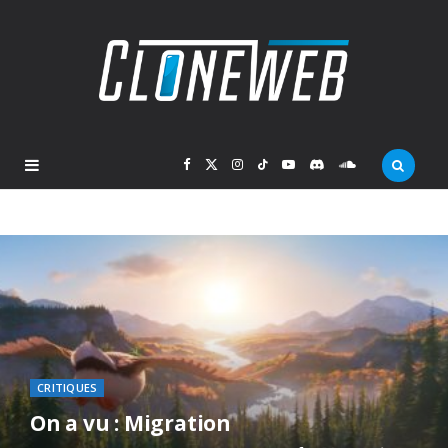
F
X
I
T
Y
D
S
a
(
n
i
o
i
o
c
T
s
k
u
s
u
e
w
t
T
T
c
n
b
i
a
o
u
o
d
CRITIQUES
o
t
g
k
b
r
C
On a vu : Migration