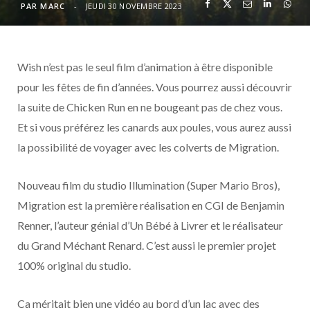
o
t
r
e
d
l
PAR
MARC
JEUDI 30 NOVEMBRE 2023
k
e
a
o
Wish n’est pas le seul film d’animation à être disponible
r
m
u
pour les fêtes de fin d’années. Vous pourrez aussi découvrir
)
d
la suite de Chicken Run en ne bougeant pas de chez vous.
Et si vous préférez les canards aux poules, vous aurez aussi
la possibilité de voyager avec les colverts de Migration.
Nouveau film du studio Illumination (Super Mario Bros),
Migration est la première réalisation en CGI de Benjamin
Renner, l’auteur génial d’Un Bébé à Livrer et le réalisateur
du Grand Méchant Renard. C’est aussi le premier projet
100% original du studio.
Ca méritait bien une vidéo au bord d’un lac avec des