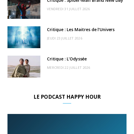
Critique : Spider-Man Brand New Day
r
m
u
VENDREDI 31 JUILLET 2026
)
d
Critique : Les Maitres de l’Univers
JEUDI 23 JUILLET 2026
Critique : L’Odyssée
MERCREDI 22 JUILLET 2026
LE PODCAST HAPPY HOUR