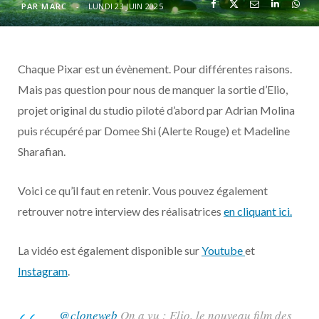
o
t
r
e
d
l
PAR
MARC
LUNDI 23 JUIN 2025
k
e
a
o
Chaque Pixar est un évènement. Pour différentes raisons.
r
m
u
Mais pas question pour nous de manquer la sortie d’Elio,
)
d
projet original du studio piloté d’abord par Adrian Molina
puis récupéré par Domee Shi (Alerte Rouge) et Madeline
Sharafian.
Voici ce qu’il faut en retenir. Vous pouvez également
retrouver notre interview des réalisatrices
en cliquant ici.
La vidéo est également disponible sur
Youtube
et
Instagram
.
@cloneweb
On a vu : Elio, le nouveau film des