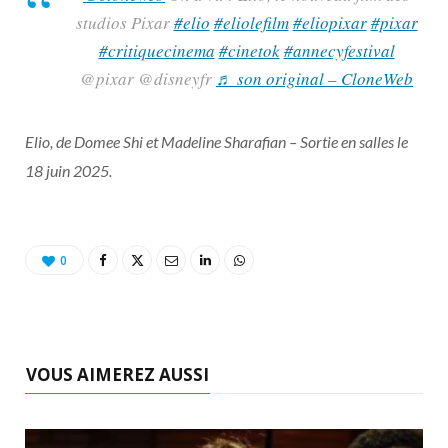
studios Pixar
#elio
#eliolefilm
#eliopixar
#pixar
#critiquecinema
#cinetok
#annecyfestival
@pixar @disneyfr
♬ son original – CloneWeb
Elio, de Domee Shi et Madeline Sharafian – Sortie en salles le
18 juin 2025.
0
VOUS AIMEREZ AUSSI