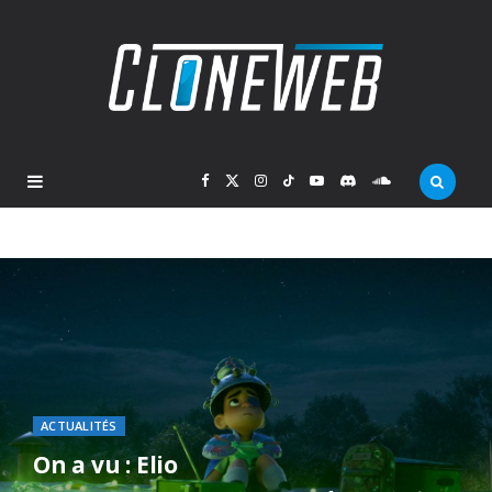
F
X
I
T
Y
D
S
a
(
n
i
o
i
o
c
T
s
k
u
s
u
e
w
t
T
T
c
n
b
i
a
o
u
o
d
ACTUALITÉS
o
t
g
k
b
r
C
On a vu : Elio