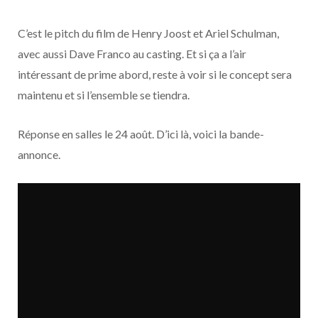
o
t
r
e
d
l
C’est le pitch du film de Henry Joost et Ariel Schulman,
k
e
a
o
avec aussi Dave Franco au casting. Et si ça a l’air
r
m
u
intéressant de prime abord, reste à voir si le concept sera
maintenu et si l’ensemble se tiendra.
)
d
Réponse en salles le 24 août. D’ici là, voici la bande-
annonce.