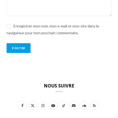
Enregistrer mon nom, mon e-mail et mon site dans le
navigateur pour mon prochain commentaire.
NOUS SUIVRE
F
X
I
Y
T
D
S
R
a
(
n
o
i
i
o
S