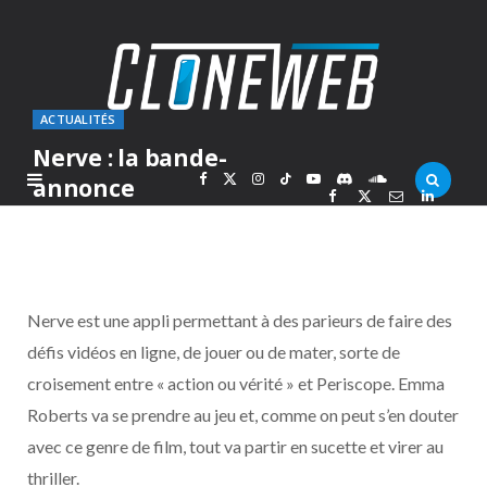
ACTUALITÉS
Nerve : la bande-
F
X
I
T
Y
D
S
annonce
PAR
MARC
MERCREDI 22 JUIN 2016
a
(
n
i
o
i
o
c
T
s
k
u
s
u
Nerve est une appli permettant à des parieurs de faire des
e
w
t
T
T
c
n
défis vidéos en ligne, de jouer ou de mater, sorte de
croisement entre « action ou vérité » et Periscope. Emma
b
i
a
o
u
o
d
Roberts va se prendre au jeu et, comme on peut s’en douter
o
t
g
k
b
r
C
avec ce genre de film, tout va partir en sucette et virer au
thriller.