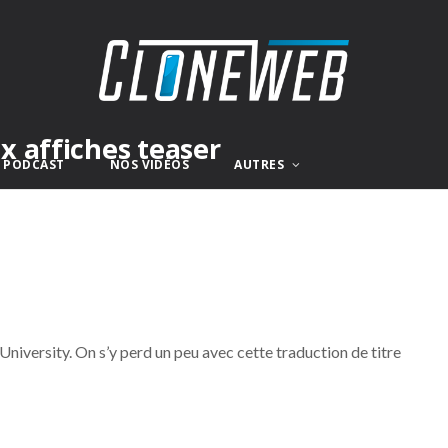
 affiches teaser
E PODCAST
NOS VIDÉOS
AUTRES
versity. On s’y perd un peu avec cette traduction de titre