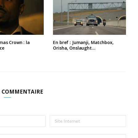
mas Crown : la
En bref : Jumanji, Matchbox,
ce
Orisha, Onslaught…
N COMMENTAIRE