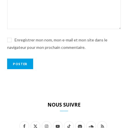
Enregistrer mon nom, mon e-mail et mon site dans le
navigateur pour mon prochain commentaire.
NOUS SUIVRE
F
X
I
Y
T
D
S
R