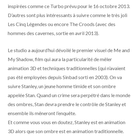
o
t
r
e
d
l
inspirées comme ce Turbo prévu pour le 16 octobre 2013.
D’autres sont plus intéressants à suivre comme le très joli
k
e
a
o
Les Cinq Légendes ou encore The Croods (avec des
r
m
u
hommes des cavernes, sortie en avril 2013).
)
d
Le studio a aujourd’hui dévoilé le premier visuel de Me and
My Shadow, film qui aura la particularité de mêler
animation 3D et techniques traditionnelles (qui n’avaient
pas été employées depuis Sinbad sorti en 2003). On va
suivre Stanley, un jeune homme timide et son ombre
appelée Stan. Quand un crime sera perpétré dans le monde
des ombres, Stan devra prendre le contrôle de Stanley et
ensemble ils mêneront l’enquête.
Et comme vous vous en doutez, Stanley est en animation
3D alors que son ombre est en animation traditionnelle.