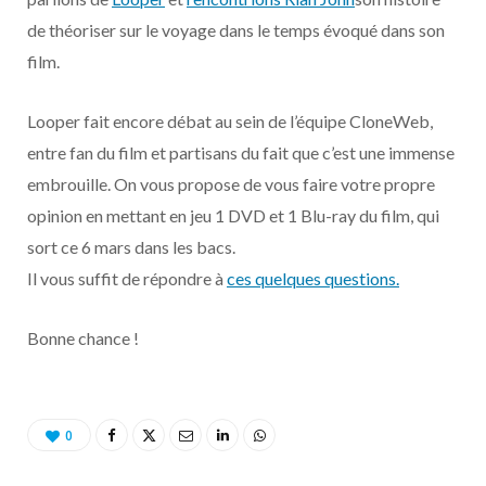
o
t
r
e
d
l
de théoriser sur le voyage dans le temps évoqué dans son
k
e
a
o
film.
r
m
u
Looper fait encore débat au sein de l’équipe CloneWeb,
entre fan du film et partisans du fait que c’est une immense
)
d
embrouille. On vous propose de vous faire votre propre
opinion en mettant en jeu 1 DVD et 1 Blu-ray du film, qui
sort ce 6 mars dans les bacs.
Il vous suffit de répondre à
ces quelques questions.
Bonne chance !
0