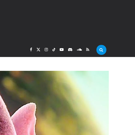
F
X
I
T
Y
D
S
R
a
(
n
i
o
i
o
S
c
T
s
k
u
s
u
S
e
w
t
T
T
c
n
b
i
a
o
u
o
d
o
t
g
k
b
r
C