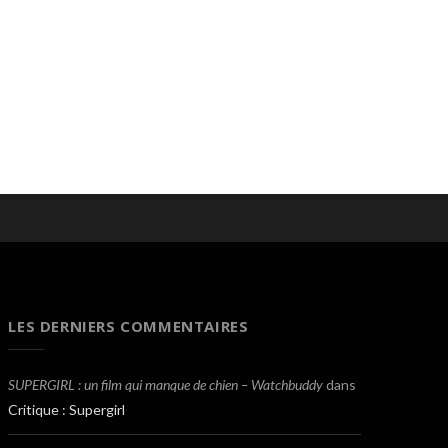
LES DERNIERS COMMENTAIRES
SUPERGIRL : un film qui manque de chien – Watchbuddy
dans
Critique : Supergirl