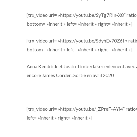
[trx_video url= »https://youtu.be/SyTg7RIn-X8″ ratio=
bottom= »inherit » left= »inherit » right= »inherit »]
[trx_video url= »https://youtu.be/SdyhEv70Z6I » ratio
bottom= »inherit » left= »inherit » right= »inherit »]
Anna Kendrick et Justin Timberlake reviennent avec 
encore James Corden. Sortie en avril 2020
[trx_video url= »https://youtu.be/_ZPreF-AYi4″ ratio=
left= »inherit » right= »inherit »]