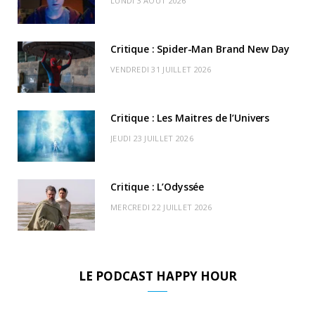
LUNDI 3 AOÛT 2026
o
t
r
e
d
l
k
e
a
o
Critique : Spider-Man Brand New Day
r
m
u
VENDREDI 31 JUILLET 2026
)
d
Critique : Les Maitres de l’Univers
JEUDI 23 JUILLET 2026
Critique : L’Odyssée
MERCREDI 22 JUILLET 2026
LE PODCAST HAPPY HOUR