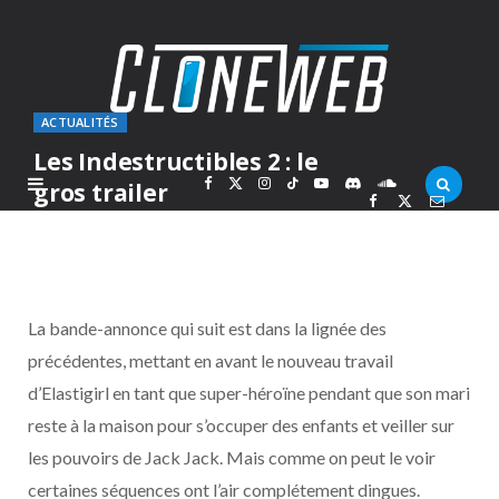
ACTUALITÉS
Les Indestructibles 2 : le
F
X
I
T
Y
D
S
gros trailer
PAR
MARC
VENDREDI 13 AVRIL 2018
a
(
n
i
o
i
o
c
T
s
k
u
s
u
La bande-annonce qui suit est dans la lignée des
e
w
t
T
T
c
n
précédentes, mettant en avant le nouveau travail
d’Elastigirl en tant que super-héroïne pendant que son mari
b
i
a
o
u
o
d
reste à la maison pour s’occuper des enfants et veiller sur
o
t
g
k
b
r
C
les pouvoirs de Jack Jack. Mais comme on peut le voir
certaines séquences ont l’air complétement dingues.