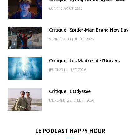
o
t
g
b
k
r
C
LUNDI 3 AOÛT 2026
o
t
r
e
d
l
k
e
a
o
Critique : Spider-Man Brand New Day
r
m
u
VENDREDI 31 JUILLET 2026
)
d
Critique : Les Maitres de l’Univers
JEUDI 23 JUILLET 2026
Critique : L’Odyssée
MERCREDI 22 JUILLET 2026
LE PODCAST HAPPY HOUR