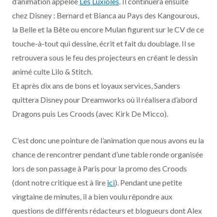
d’animation appelée
Les Luxioles
. Il continuera ensuite
o
t
r
e
d
l
chez Disney : Bernard et Bianca au Pays des Kangourous,
k
e
a
o
la Belle et la Bête ou encore Mulan figurent sur le CV de ce
touche-à-tout qui dessine, écrit et fait du doublage. Il se
r
m
u
retrouvera sous le feu des projecteurs en créant le dessin
animé culte Lilo & Stitch.
)
d
Et après dix ans de bons et loyaux services, Sanders
quittera Disney pour Dreamworks où il réalisera d’abord
Dragons puis Les Croods (avec Kirk De Micco).
C’est donc une pointure de l’animation que nous avons eu la
chance de rencontrer pendant d’une table ronde organisée
lors de son passage à Paris pour la promo des Croods
(dont notre critique est à lire
ici
). Pendant une petite
vingtaine de minutes, il a bien voulu répondre aux
questions de différents rédacteurs et blogueurs dont Alex