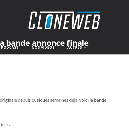
la bande annonce finale
E PODCAST
NOS VIDÉOS
AUTRES
 originale depuis quelques semaines déjà, voici la bande
itres.