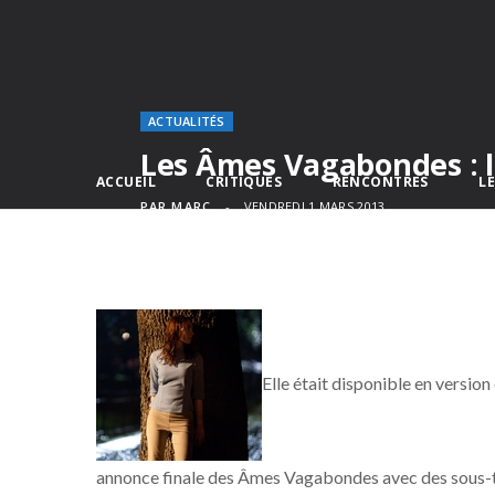
ACTUALITÉS
Les Âmes Vagabondes : 
ACCUEIL
CRITIQUES
RENCONTRES
L
PAR
MARC
VENDREDI 1 MARS 2013
Elle était disponible en version
annonce finale des Âmes Vagabondes avec des sous-t