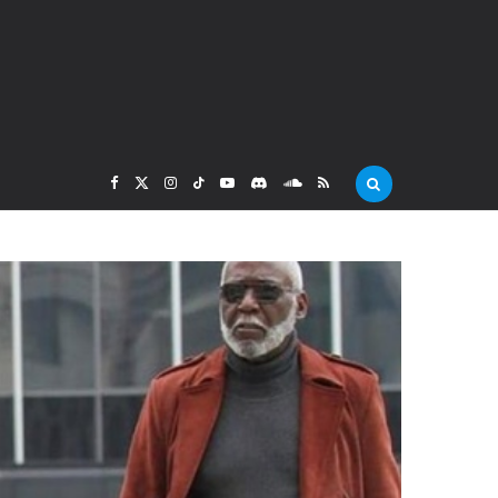
F
X
I
T
Y
D
S
R
a
(
n
i
o
i
o
S
c
T
s
k
u
s
u
S
e
w
t
T
T
c
n
b
i
a
o
u
o
d
o
t
g
k
b
r
C