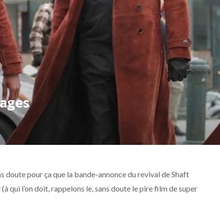
mages
ans doute pour ça que la bande-annonce du revival de Shaft
(à qui l’on doit, rappelons le, sans doute le pire film de super