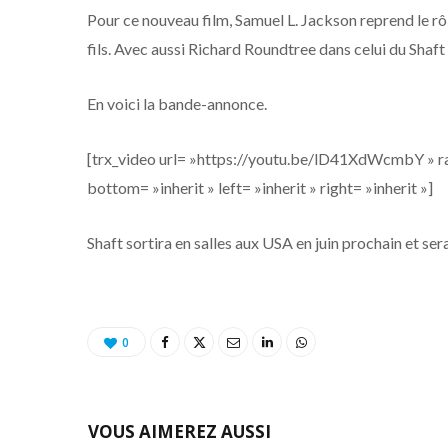
Pour ce nouveau film, Samuel L. Jackson reprend le rôl
fils. Avec aussi Richard Roundtree dans celui du Shaft d’
En voici la bande-annonce.
[trx_video url= »https://youtu.be/lD41XdWcmbY » rati
bottom= »inherit » left= »inherit » right= »inherit »]
Shaft sortira en salles aux USA en juin prochain et ser
0
VOUS AIMEREZ AUSSI