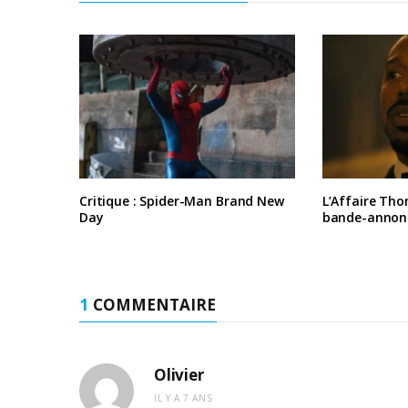
Critique : Spider-Man Brand New
L’Affaire Tho
Day
bande-annon
1
COMMENTAIRE
Olivier
IL Y A 7 ANS