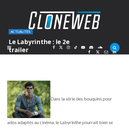
ACTUALITÉS
Le Labyrinthe : le 2e
F
X
I
T
Y
D
S
trailer
PAR
MARC
JEUDI 31 JUILLET 2014
a
(
n
i
o
i
o
c
T
s
k
u
s
u
e
w
t
T
T
c
n
Dans la série des bouquins pour
b
i
a
o
u
o
d
o
t
g
k
b
r
C
ados adaptés au cinéma, le Labyrinthe pourrait bien se