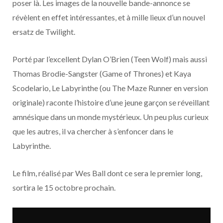
poser là. Les images de la nouvelle bande-annonce se
o
t
r
e
d
l
révèlent en effet intéressantes, et à mille lieux d’un nouvel
k
e
a
o
ersatz de Twilight.
r
m
u
Porté par l’excellent Dylan O’Brien (Teen Wolf) mais aussi
Thomas Brodie-Sangster (Game of Thrones) et Kaya
)
d
Scodelario, Le Labyrinthe (ou The Maze Runner en version
originale) raconte l’histoire d’une jeune garçon se réveillant
amnésique dans un monde mystérieux. Un peu plus curieux
que les autres, il va chercher à s’enfoncer dans le
Labyrinthe.
Le film, réalisé par Wes Ball dont ce sera le premier long,
sortira le 15 octobre prochain.