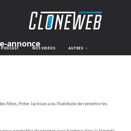
nde-annonce
E PODCAST
NOS VIDÉOS
AUTRES
des fêtes, Peter Jackson a eu l’habitude de remettre les
t de nous permettre de plonger avec bonheur dans la légende