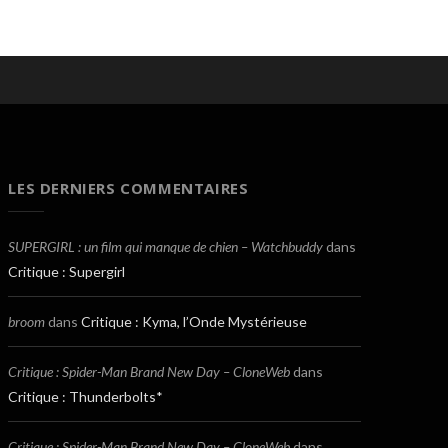
LES DERNIERS COMMENTAIRES
SUPERGIRL : un film qui manque de chien – Watchbuddy
dans
Critique : Supergirl
broom
dans
Critique : Kyma, l’Onde Mystérieuse
Critique : Spider-Man Brand New Day – CloneWeb
dans
Critique : Thunderbolts*
Critique : Spider-Man Brand New Day – CloneWeb
dans