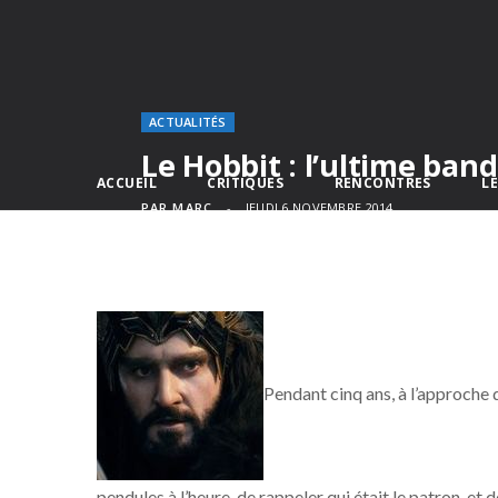
ACTUALITÉS
Le Hobbit : l’ultime ba
ACCUEIL
CRITIQUES
RENCONTRES
L
PAR
MARC
JEUDI 6 NOVEMBRE 2014
Pendant cinq ans, à l’approche 
pendules à l’heure, de rappeler qui était le patron, e