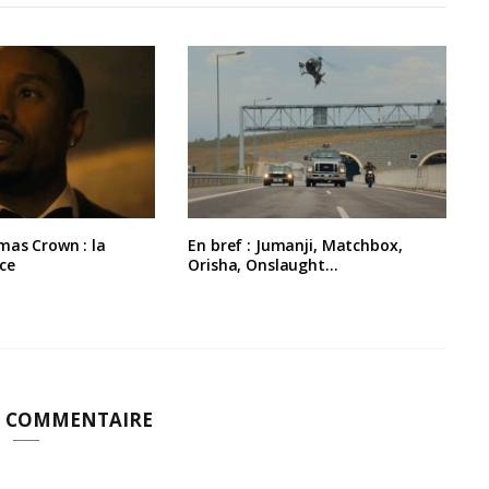
mas Crown : la
En bref : Jumanji, Matchbox,
ce
Orisha, Onslaught…
N COMMENTAIRE