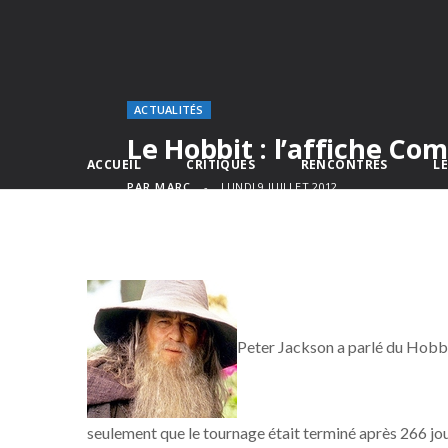
ACTUALITÉS
Le Hobbit : l’affiche Com
ACCUEIL
CRITIQUES
RENCONTRES
L
PAR
MARC
LUNDI 9 JUILLET 2012
Peter Jackson a parlé du Hobb
seulement que le tournage était terminé après 266 jo