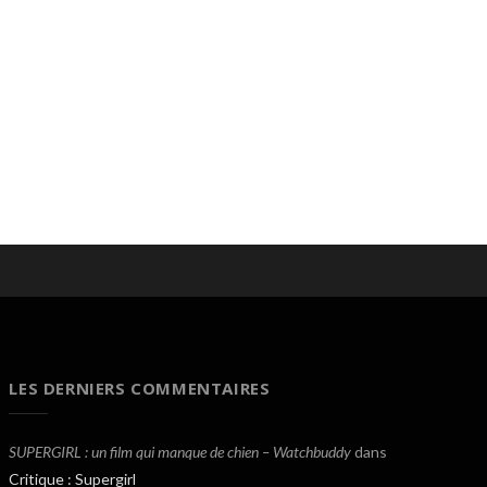
LES DERNIERS COMMENTAIRES
SUPERGIRL : un film qui manque de chien – Watchbuddy
dans
Critique : Supergirl