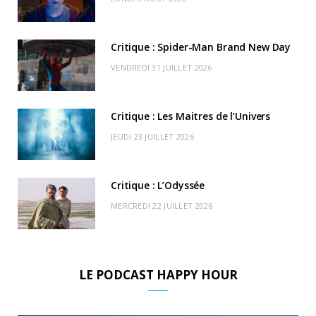
o
t
r
e
d
l
k
e
a
o
Critique : Spider-Man Brand New Day
r
m
u
VENDREDI 31 JUILLET 2026
)
d
Critique : Les Maitres de l’Univers
JEUDI 23 JUILLET 2026
Critique : L’Odyssée
MERCREDI 22 JUILLET 2026
LE PODCAST HAPPY HOUR