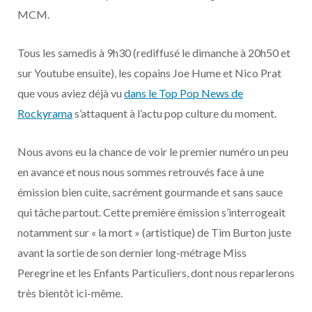
o
t
r
e
d
l
MCM.
k
e
a
o
Tous les samedis à 9h30 (rediffusé le dimanche à 20h50 et
r
m
u
sur Youtube ensuite), les copains Joe Hume et Nico Prat
que vous aviez déjà vu
dans le Top Pop News de
)
d
Rockyrama
s’attaquent à l’actu pop culture du moment.
Nous avons eu la chance de voir le premier numéro un peu
en avance et nous nous sommes retrouvés face à une
émission bien cuite, sacrément gourmande et sans sauce
qui tâche partout. Cette première émission s’interrogeait
notamment sur « la mort » (artistique) de Tim Burton juste
avant la sortie de son dernier long-métrage Miss
Peregrine et les Enfants Particuliers, dont nous reparlerons
très bientôt ici-même.