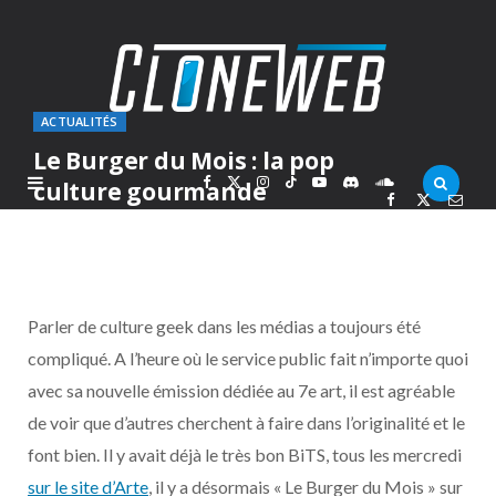
ACTUALITÉS
Le Burger du Mois : la pop
F
X
I
T
Y
D
S
culture gourmande
PAR
MARC
JEUDI 22 SEPTEMBRE 2016
a
(
n
i
o
i
o
c
T
s
k
u
s
u
Parler de culture geek dans les médias a toujours été
e
w
t
T
T
c
n
compliqué. A l’heure où le service public fait n’importe quoi
avec sa nouvelle émission dédiée au 7e art, il est agréable
b
i
a
o
u
o
d
de voir que d’autres cherchent à faire dans l’originalité et le
o
t
g
k
b
r
C
font bien. Il y avait déjà le très bon BiTS, tous les mercredi
sur le site d’Arte
, il y a désormais « Le Burger du Mois » sur