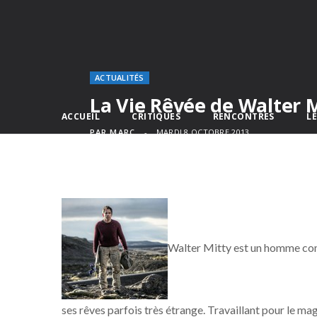
ACTUALITÉS
La Vie Rêvée de Walter 
ACCUEIL
CRITIQUES
RENCONTRES
L
PAR
MARC
MARDI 8 OCTOBRE 2013
Walter Mitty est un homme comm
ses rêves parfois très étrange. Travaillant pour le magaz