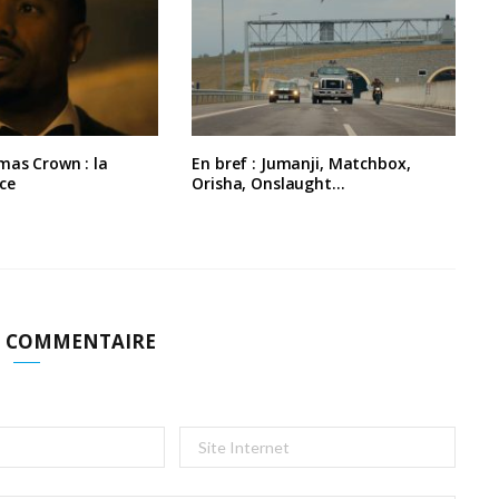
mas Crown : la
En bref : Jumanji, Matchbox,
ce
Orisha, Onslaught…
N COMMENTAIRE