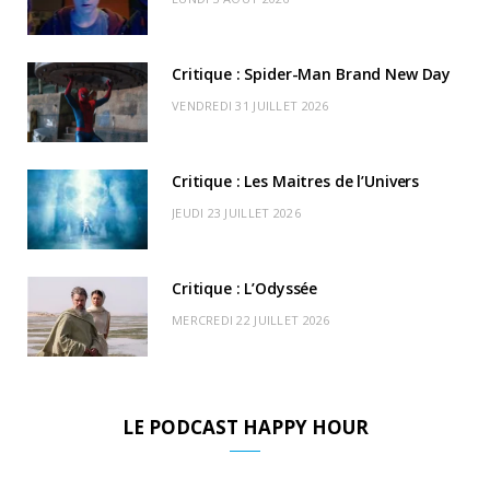
o
t
r
e
d
l
k
e
a
o
Critique : Spider-Man Brand New Day
r
m
u
VENDREDI 31 JUILLET 2026
)
d
Critique : Les Maitres de l’Univers
JEUDI 23 JUILLET 2026
Critique : L’Odyssée
MERCREDI 22 JUILLET 2026
LE PODCAST HAPPY HOUR