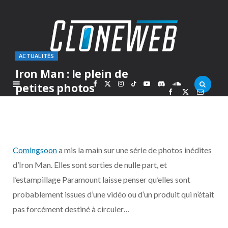
ACTUALITÉS
Iron Man : le plein de
F
X
I
T
Y
D
S
petites photos
PAR
MARCOLAS
MERCREDI 2 AVRIL 2008
a
(
n
i
o
i
o
c
T
s
k
u
s
u
Comingsoon
a mis la main sur une série de photos inédites
e
w
t
T
T
c
n
d’Iron Man. Elles sont sorties de nulle part, et
l’estampillage Paramount laisse penser qu’elles sont
b
i
a
o
u
o
d
probablement issues d’une vidéo ou d’un produit qui n’était
o
t
g
k
b
r
C
pas forcément destiné à circuler…