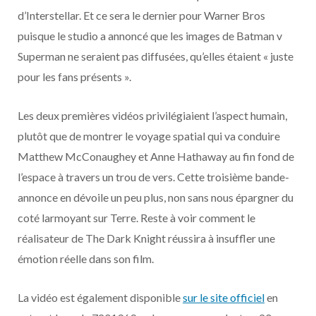
o
t
r
e
d
l
d’Interstellar. Et ce sera le dernier pour Warner Bros
puisque le studio a annoncé que les images de Batman v
k
e
a
o
Superman ne seraient pas diffusées, qu’elles étaient « juste
r
m
u
pour les fans présents ».
)
d
Les deux premières vidéos privilégiaient l’aspect humain,
plutôt que de montrer le voyage spatial qui va conduire
Matthew McConaughey et Anne Hathaway au fin fond de
l’espace à travers un trou de vers. Cette troisième bande-
annonce en dévoile un peu plus, non sans nous épargner du
coté larmoyant sur Terre. Reste à voir comment le
réalisateur de The Dark Knight réussira à insuffler une
émotion réelle dans son film.
La vidéo est également disponible
sur le site officiel
en