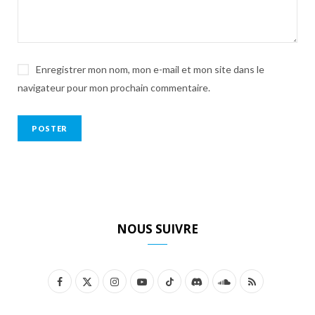
Enregistrer mon nom, mon e-mail et mon site dans le
navigateur pour mon prochain commentaire.
NOUS SUIVRE
F
X
I
Y
T
D
S
R
a
(
n
o
i
i
o
S