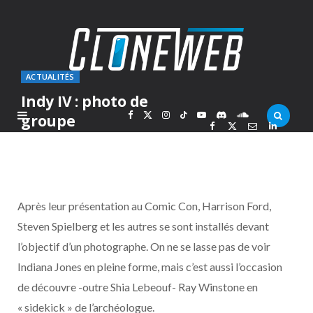
ACTUALITÉS
Indy IV : photo de
F
X
I
T
Y
D
S
groupe
PAR
MARCOLAS
MARDI 31 JUILLET 2007
a
(
n
i
o
i
o
c
T
s
k
u
s
u
Après leur présentation au Comic Con, Harrison Ford,
e
w
t
T
T
c
n
Steven Spielberg et les autres se sont installés devant
l’objectif d’un photographe. On ne se lasse pas de voir
b
i
a
o
u
o
d
Indiana Jones en pleine forme, mais c’est aussi l’occasion
o
t
g
k
b
r
C
de découvre -outre Shia Lebeouf- Ray Winstone en
« sidekick » de l’archéologue.