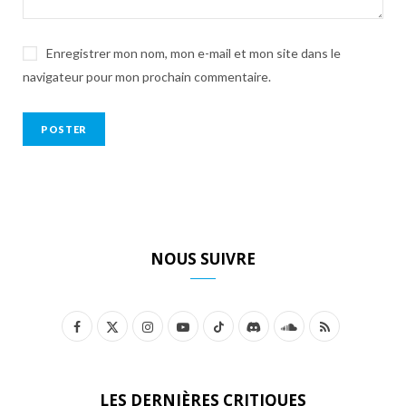
Enregistrer mon nom, mon e-mail et mon site dans le
navigateur pour mon prochain commentaire.
NOUS SUIVRE
F
X
I
Y
T
D
S
R
a
(
n
o
i
i
o
S
c
T
s
u
k
s
u
S
LES DERNIÈRES CRITIQUES