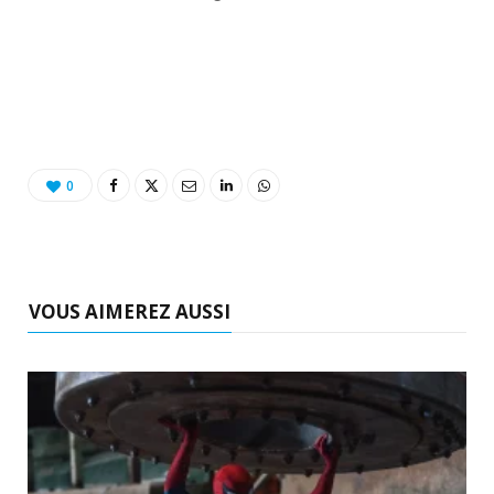
o
t
r
e
d
l
k
e
a
o
r
m
u
)
d
0
VOUS AIMEREZ AUSSI