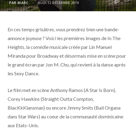
o
t
r
e
d
l
PAR
MARC
JEUDI 12 DÉCEMBRE 2019
k
e
a
o
En ces temps grisâtres, vous prendrez bien une bande-
r
m
u
annonce joyeuse ? Voici les premières images de In The
)
d
Heights, la comédie musicale créée par Lin Manuel
Miranda pour Broadway et désormais mise en scène pour
le grand écran par Jon M. Chu, qui revient à la danse après
les Sexy Dance.
Le film met en scène Anthony Ramos (A Star is Born),
Corey Hawkins (Straight Outta Compton,
BlacKkKlansman) ou encore Jimmy Smits (Bail Organa
dans Star Wars) au coeur de la communauté dominicaine
aux Etats-Unis.