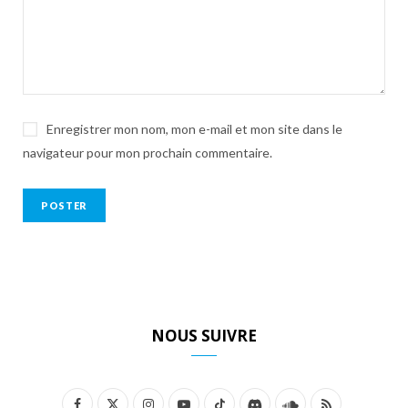
Enregistrer mon nom, mon e-mail et mon site dans le
navigateur pour mon prochain commentaire.
NOUS SUIVRE
F
X
I
Y
T
D
S
R