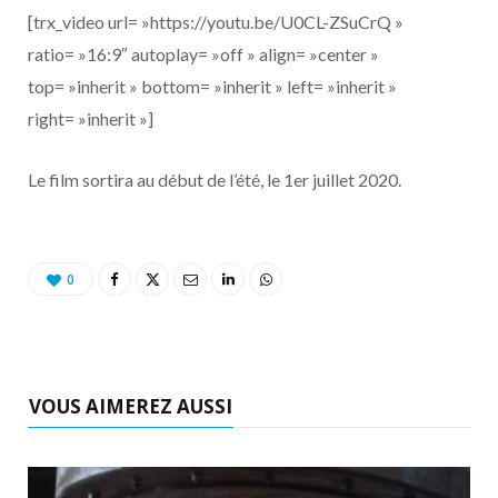
[trx_video url= »https://youtu.be/U0CL-ZSuCrQ »
ratio= »16:9″ autoplay= »off » align= »center »
top= »inherit » bottom= »inherit » left= »inherit »
right= »inherit »]
Le film sortira au début de l’été, le 1er juillet 2020.
0
VOUS AIMEREZ AUSSI