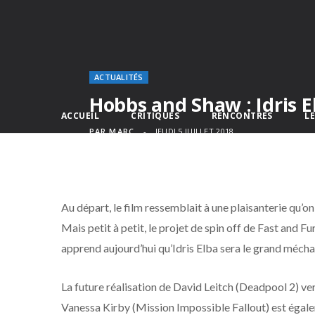
ACTUALITÉS
Hobbs and Shaw : Idris E
ACCUEIL
CRITIQUES
RENCONTRES
L
PAR
MARC
JEUDI 5 JUILLET 2018
Au départ, le film ressemblait à une plaisanterie qu’on
Mais petit à petit, le projet de spin off de Fast and
apprend aujourd’hui qu’Idris Elba sera le grand méchan
La future réalisation de David Leitch (Deadpool 2) ve
Vanessa Kirby (Mission Impossible Fallout) est égaleme