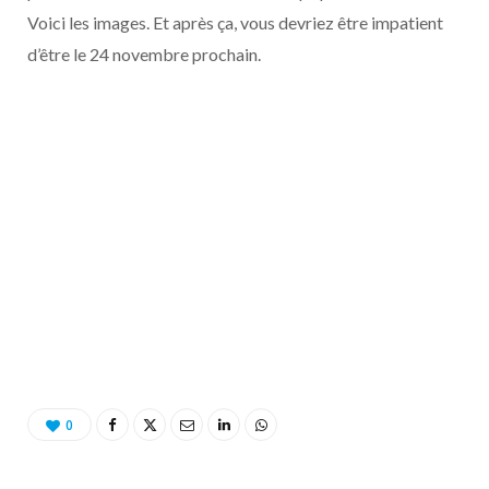
o
t
r
e
d
l
Voici les images. Et après ça, vous devriez être impatient
d’être le 24 novembre prochain.
k
e
a
o
r
m
u
)
d
0