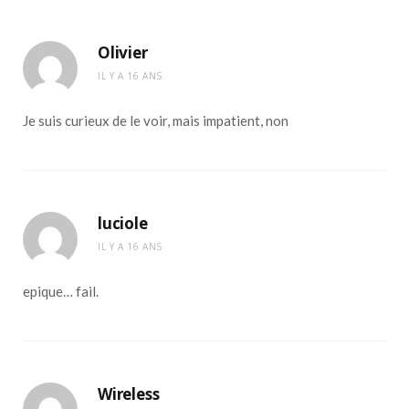
Olivier
IL Y A 16 ANS
Je suis curieux de le voir, mais impatient, non
luciole
IL Y A 16 ANS
epique… fail.
Wireless