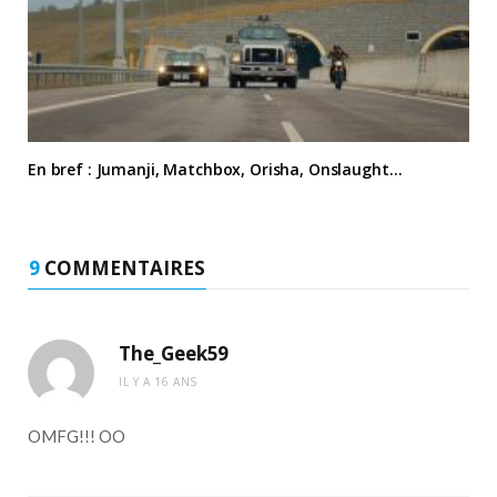
En bref : Jumanji, Matchbox, Orisha, Onslaught…
9
COMMENTAIRES
The_Geek59
IL Y A 16 ANS
OMFG!!! OO