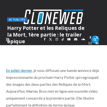
ACTUALITÉS
Harry Potter et les Reliques de
la Mort, 1ère partie : le trailer
F
X
I
T
Y
D
S
épique
PAR
MARC
JEUDI 23 SEPTEMBRE 2010
a
(
n
i
o
i
o
c
T
s
k
u
s
u
En juillet dernier
, je vous diffusais une bande annonce déjà
e
w
t
T
T
c
n
impressionnante du prochain Harry Potter qui regroupait
des images des deux parties des Reliques de la Mort.
b
i
a
o
u
o
d
Aujourd’hui, Warner Bros met en ligne une nouvelle vidéo
o
t
g
k
b
r
C
uniquement consacrée à la première partie. Elle illustre
parfaitement la définition du terme épique.