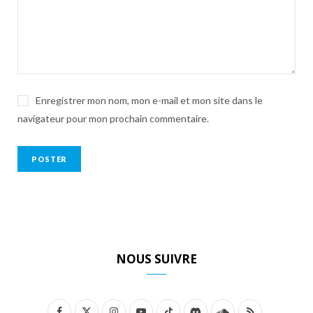
Enregistrer mon nom, mon e-mail et mon site dans le
navigateur pour mon prochain commentaire.
NOUS SUIVRE
F
X
I
Y
T
D
S
R