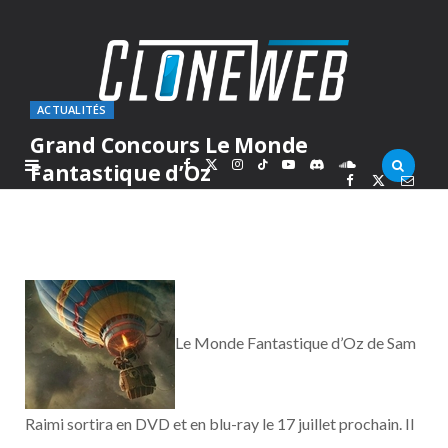
ACTUALITÉS
Grand Concours Le Monde
F
X
I
T
Y
D
S
Fantastique d’Oz
PAR
MARC
LUNDI 15 JUILLET 2013
a
(
n
i
o
i
o
c
T
s
k
u
s
u
e
w
t
T
T
c
n
Le Monde Fantastique d’Oz de Sam
b
i
a
o
u
o
d
o
t
g
k
b
r
C
Raimi sortira en DVD et en blu-ray le 17 juillet prochain. Il