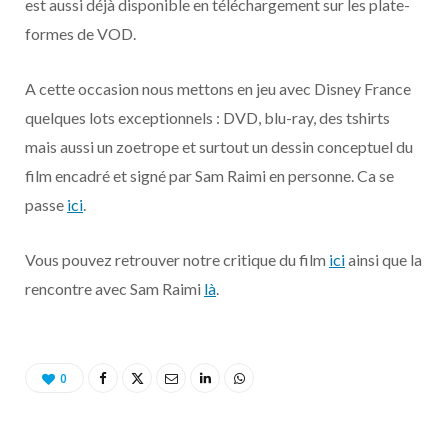
est aussi déjà disponible en téléchargement sur les plate-
o
t
r
e
d
l
formes de VOD.
k
e
a
o
A cette occasion nous mettons en jeu avec Disney France
r
m
u
quelques lots exceptionnels : DVD, blu-ray, des tshirts
mais aussi un zoetrope et surtout un dessin conceptuel du
)
d
film encadré et signé par Sam Raimi en personne. Ca se
passe
ici
.
Vous pouvez retrouver notre critique du film
ici
ainsi que la
rencontre avec Sam Raimi
là
.
0