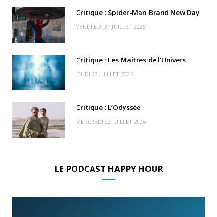
k
e
a
o
Critique : Spider-Man Brand New Day
r
m
u
VENDREDI 31 JUILLET 2026
)
d
Critique : Les Maitres de l’Univers
JEUDI 23 JUILLET 2026
Critique : L’Odyssée
MERCREDI 22 JUILLET 2026
LE PODCAST HAPPY HOUR