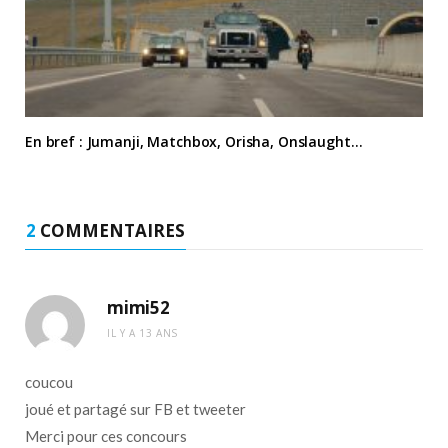
En bref : Jumanji, Matchbox, Orisha, Onslaught…
2
COMMENTAIRES
mimi52
IL Y A 13 ANS
coucou
joué et partagé sur FB et tweeter
Merci pour ces concours