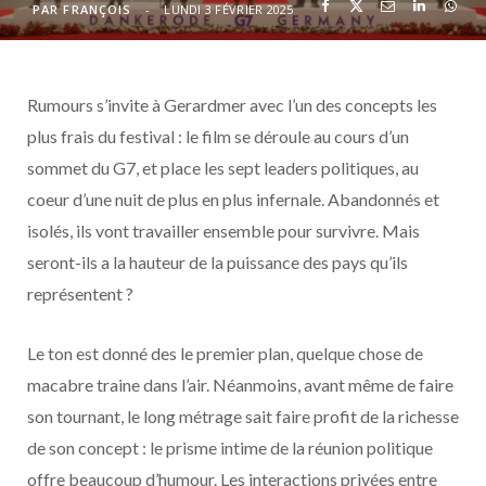
o
t
r
e
d
l
PAR
FRANÇOIS
LUNDI 3 FÉVRIER 2025
k
e
a
o
Rumours s’invite à Gerardmer avec l’un des concepts les
r
m
u
plus frais du festival : le film se déroule au cours d’un
)
d
sommet du G7, et place les sept leaders politiques, au
coeur d’une nuit de plus en plus infernale. Abandonnés et
isolés, ils vont travailler ensemble pour survivre. Mais
seront-ils a la hauteur de la puissance des pays qu’ils
représentent ?
Le ton est donné des le premier plan, quelque chose de
macabre traine dans l’air. Néanmoins, avant même de faire
son tournant, le long métrage sait faire profit de la richesse
de son concept : le prisme intime de la réunion politique
offre beaucoup d’humour. Les interactions privées entre