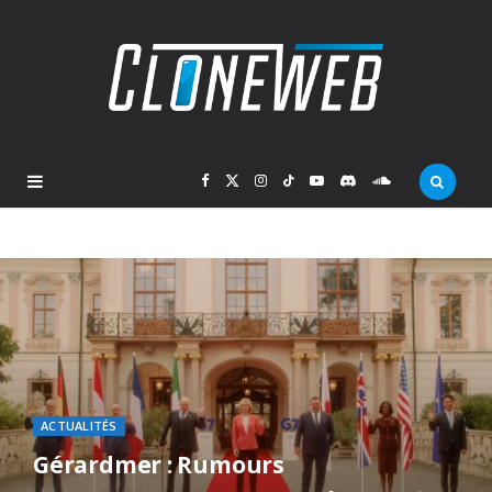
F
X
I
T
Y
D
S
a
(
n
i
o
i
o
c
T
s
k
u
s
u
e
w
t
T
T
c
n
b
i
a
o
u
o
d
ACTUALITÉS
o
t
g
k
b
r
C
Gérardmer : Rumours