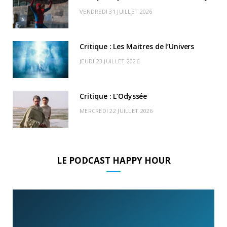
r
m
u
VENDREDI 31 JUILLET 2026
)
d
Critique : Les Maitres de l’Univers
JEUDI 23 JUILLET 2026
Critique : L’Odyssée
MERCREDI 22 JUILLET 2026
LE PODCAST HAPPY HOUR