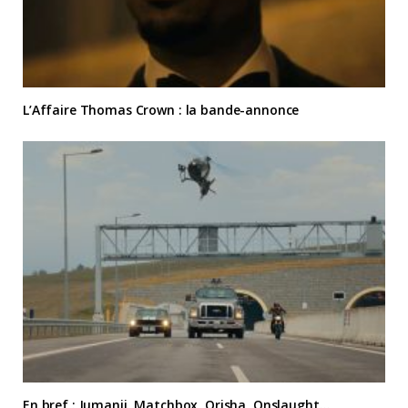
L’Affaire Thomas Crown : la bande-annonce
En bref : Jumanji, Matchbox, Orisha, Onslaught…