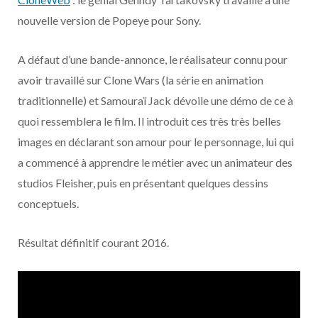
o
t
r
e
d
l
nouvelle version de Popeye pour Sony.
k
e
a
o
A défaut d’une bande-annonce, le réalisateur connu pour
r
m
u
avoir travaillé sur Clone Wars (la série en animation
traditionnelle) et Samouraï Jack dévoile une démo de ce à
)
d
quoi ressemblera le film. Il introduit ces très très belles
images en déclarant son amour pour le personnage, lui qui
a commencé à apprendre le métier avec un animateur des
studios Fleisher, puis en présentant quelques dessins
conceptuels.
Résultat définitif courant 2016.