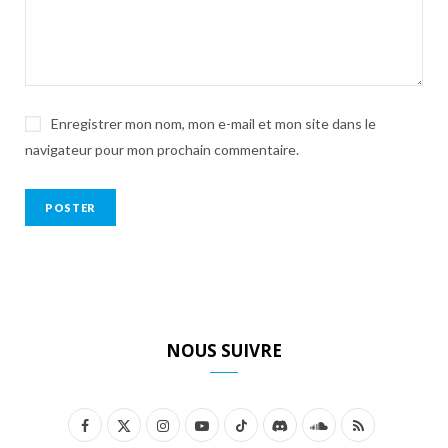
Enregistrer mon nom, mon e-mail et mon site dans le
navigateur pour mon prochain commentaire.
NOUS SUIVRE
F
X
I
Y
T
D
S
R