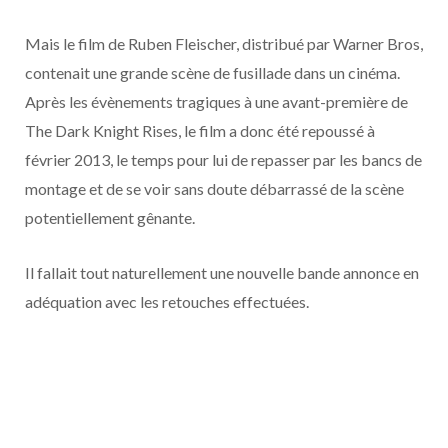
o
t
r
e
d
l
Mais le film de Ruben Fleischer, distribué par Warner Bros,
k
e
a
o
contenait une grande scène de fusillade dans un cinéma.
Après les évènements tragiques à une avant-première de
r
m
u
The Dark Knight Rises, le film a donc été repoussé à
)
d
février 2013, le temps pour lui de repasser par les bancs de
montage et de se voir sans doute débarrassé de la scène
potentiellement gênante.
Il fallait tout naturellement une nouvelle bande annonce en
adéquation avec les retouches effectuées.