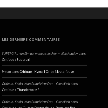
LES DERNIERS COMMENTAIRES
SUPERGIRL : un film qui manque de chien – Watchbuddy
dans
Critique : Supergirl
broom
dans
Critique : Kyma, l’Onde Mystérieuse
Critique : Spider-Man Brand New Day – CloneWeb
dans
Critique : Thunderbolts*
Critique : Spider-Man Brand New Day – CloneWeb
dans
Critique : Les Quatre Fantastiques, Premiers Pas