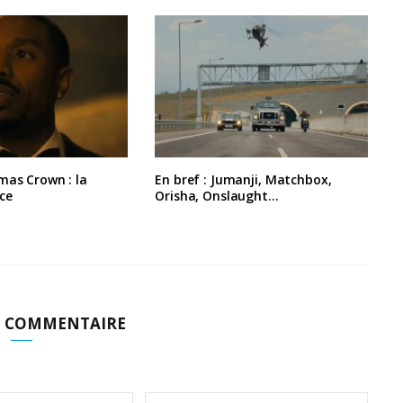
mas Crown : la
En bref : Jumanji, Matchbox,
ce
Orisha, Onslaught…
N COMMENTAIRE