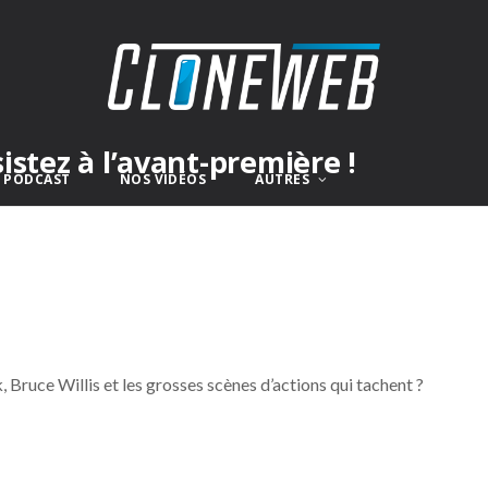
sistez à l’avant-première !
E PODCAST
NOS VIDÉOS
AUTRES
 Bruce Willis et les grosses scènes d’actions qui tachent ?