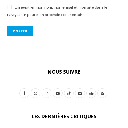
Enregistrer mon nom, mon e-mail et mon site dans le
navigateur pour mon prochain commentaire.
NOUS SUIVRE
F
X
I
Y
T
D
S
R
a
(
n
o
i
i
o
S
c
T
s
u
k
s
u
S
LES DERNIÈRES CRITIQUES
e
w
t
T
T
c
n