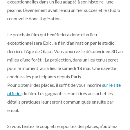
exceptionnelles dans un lieu adapté à son histoire : une
o
t
r
e
d
l
piscine. L’évènement avait rendu un fier succès et le studio
k
e
a
o
renouvelle donc l’opération.
r
m
u
Le prochain film qui bénéficiera donc d’un lieu
exceptionnel sera Epic, le film d’animation par le studio
)
d
derrière l’Age de Glace. Vous pourrez le découvrir en 3D au
milieu d’une forêt ! La projection, dans un lieu tenu secret
pour le moment, aura lieu le samedi 18 mai. Une navette
conduira les participants depuis Paris.
Pour obtenir des places, il suffit de vous inscrire
sur le site
officiel
du film. Les gagnants seront tirés au sort et les
détails pratiques leur seront communiqués ensuite par
email.
Si vous tentez le coup et remportez des places, n’oubliez