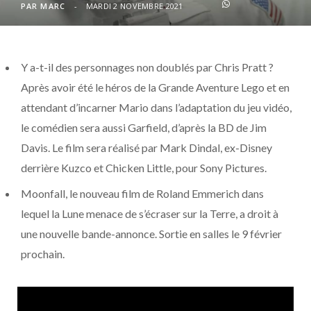
o
t
r
e
d
l
PAR
MARC
MARDI 2 NOVEMBRE 2021
k
e
a
o
Y a-t-il des personnages non doublés par Chris Pratt ?
r
m
u
Après avoir été le héros de la Grande Aventure Lego et en
)
d
attendant d’incarner Mario dans l’adaptation du jeu vidéo,
le comédien sera aussi Garfield, d’après la BD de Jim
Davis. Le film sera réalisé par Mark Dindal, ex-Disney
derrière Kuzco et Chicken Little, pour Sony Pictures.
Moonfall, le nouveau film de Roland Emmerich dans
lequel la Lune menace de s’écraser sur la Terre, a droit à
une nouvelle bande-annonce. Sortie en salles le 9 février
prochain.