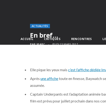
ACTUALITÉS
En bref…
ACCUEIL
CRITIQUES
RENCONTRES
L
PAR
MARC
JEUDI 23 MARS 2017
Elle pique les yeux mais
c’est l’affiche dédiée I
Après
une affiche
toute en finesse, Baywatch s
assumée.
Captain Underpants est l’adaptation animée basée 
film est prévu pour juillet prochain dans nos co