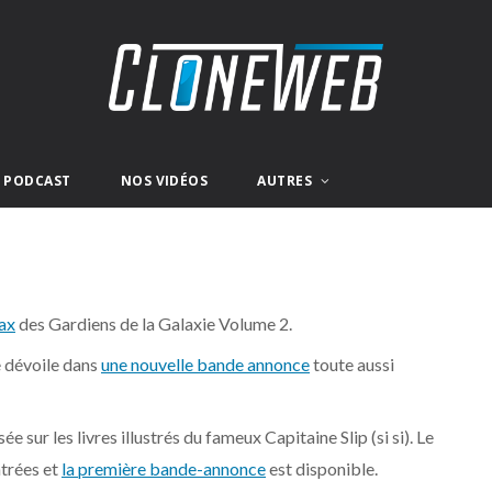
E PODCAST
NOS VIDÉOS
AUTRES
max
des Gardiens de la Galaxie Volume 2.
e dévoile dans
une nouvelle bande annonce
toute aussi
sur les livres illustrés du fameux Capitaine Slip (si si). Le
ntrées et
la première bande-annonce
est disponible.