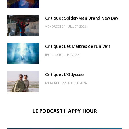
o
t
r
e
d
l
k
e
a
o
Critique : Spider-Man Brand New Day
r
m
u
VENDREDI 31 JUILLET 2026
)
d
Critique : Les Maitres de l’Univers
JEUDI 23 JUILLET 2026
Critique : L’Odyssée
MERCREDI 22 JUILLET 2026
LE PODCAST HAPPY HOUR