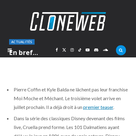
ACTUALITÉS
F
X
I
T
Y
D
S
En bref…
PAR
MARC
JEUDI 15 DÉCEMBRE 2016
a
(
n
i
o
i
o
c
T
s
k
u
s
u
Pierre Coffin et Kyle Balda ne lâchent pas leur franchise
e
w
t
T
T
c
n
Moi Moche et Méchant. Le troisième volet arrive en
juillet prochain. Il a déjà droit à un
premier teaser
.
b
i
a
o
u
o
d
Dans la série des classiques Disney devenant des films
o
t
g
k
b
r
C
live, Cruella prend forme. Les 101 Dalmatiens ayant
déjà vu le jour en 1996 avec de vrais acteurs, Disney