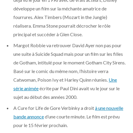
o
t
r
e
d
l
développe un film sur la méchante amatrice de
k
e
a
o
fourrures. Alex Timbers (Mozart in the Jungle)
réalisera. Emma Stone pourrait décrocher le rôle
r
m
u
principal et succéder à Glen Close.
)
d
Margot Robbie va retrouver David Ayer non pas pour
une suite à Suicide Squad mais pour un film sur les filles
de Gotham, intitulé pour le moment Gotham City Sirens.
Basé sur le comic du même nom, l’histoire verra
Catwoman, Poison Ivy et Harley Quinn réunies.
Une
série animée
écrite par Paul Dini avait vu le jour sur le
sujet au début des années 2000.
A Cure for Life de Gore Verbinky a droit
à une nouvelle
bande annonce
d’une courte minute. Le film est prévu
pour le 15 février prochain.