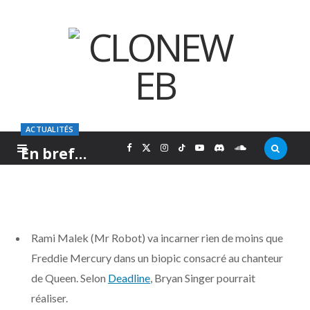
ACTUALITÉS
F
X
I
T
Y
D
S
En bref…
PAR
MARC
SAMEDI 5 NOVEMBRE 2016
a
(
n
i
o
i
o
c
T
s
k
u
s
u
Rami Malek (Mr Robot) va incarner rien de moins que
e
w
t
T
T
c
n
Freddie Mercury dans un biopic consacré au chanteur
de Queen. Selon
Deadline
, Bryan Singer pourrait
b
i
a
o
u
o
d
réaliser.