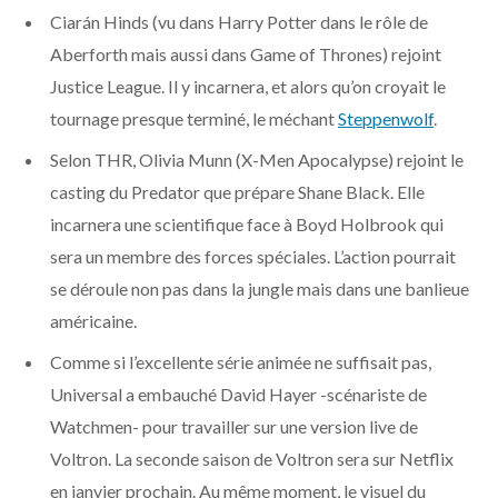
o
t
g
k
b
r
C
Ciarán Hinds (vu dans Harry Potter dans le rôle de
Aberforth mais aussi dans Game of Thrones) rejoint
o
t
r
e
d
l
Justice League. Il y incarnera, et alors qu’on croyait le
k
e
a
o
tournage presque terminé, le méchant
Steppenwolf
.
Selon THR, Olivia Munn (X-Men Apocalypse) rejoint le
r
m
u
casting du Predator que prépare Shane Black. Elle
)
d
incarnera une scientifique face à Boyd Holbrook qui
sera un membre des forces spéciales. L’action pourrait
se déroule non pas dans la jungle mais dans une banlieue
américaine.
Comme si l’excellente série animée ne suffisait pas,
Universal a embauché David Hayer -scénariste de
Watchmen- pour travailler sur une version live de
Voltron. La seconde saison de Voltron sera sur Netflix
en janvier prochain. Au même moment, le visuel du