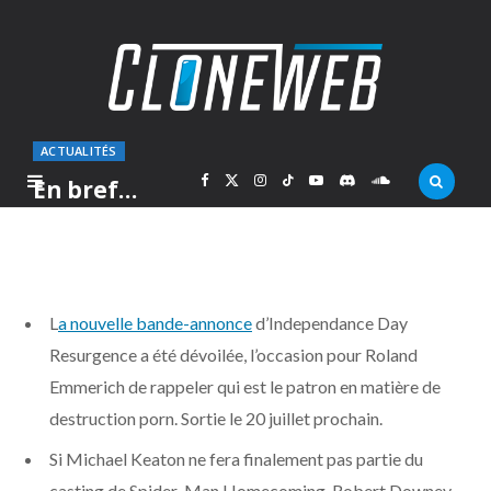
ACTUALITÉS
F
X
I
T
Y
D
S
En bref…
PAR
MARC
VENDREDI 22 AVRIL 2016
a
(
n
i
o
i
o
c
T
s
k
u
s
u
L
a nouvelle bande-annonce
d’Independance Day
e
w
t
T
T
c
n
Resurgence a été dévoilée, l’occasion pour Roland
Emmerich de rappeler qui est le patron en matière de
b
i
a
o
u
o
d
destruction porn. Sortie le 20 juillet prochain.
o
t
g
k
b
r
C
Si Michael Keaton ne fera finalement pas partie du
casting de Spider-Man Homecoming, Robert Downey