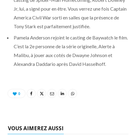
o
t
r
e
d
l
Jr, lui, a signé pour en être. Vous verrez une fois Captain
k
e
a
o
America Civil War sorti en salles que la présence de
Tony Stark est parfaitement justifiée.
r
m
u
Pamela Anderson rejoint le casting de Baywatch le film.
)
d
C’est la 2e personne de la série originelle, Alerte à
Malibu, à jouer aux cotés de Dwayne Johnson et
Alexandra Daddario après David Hasselhoff.
0
VOUS AIMEREZ AUSSI