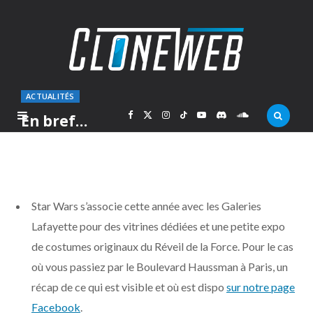
ACTUALITÉS
F
X
I
T
Y
D
S
En bref…
PAR
MARC
JEUDI 5 NOVEMBRE 2015
a
(
n
i
o
i
o
c
T
s
k
u
s
u
Star Wars s’associe cette année avec les Galeries
e
w
t
T
T
c
n
Lafayette pour des vitrines dédiées et une petite expo
de costumes originaux du Réveil de la Force. Pour le cas
b
i
a
o
u
o
d
où vous passiez par le Boulevard Haussman à Paris, un
o
t
g
k
b
r
C
récap de ce qui est visible et où est dispo
sur notre page
Facebook
.