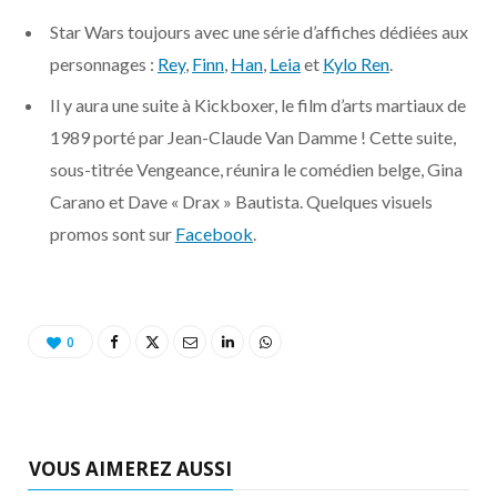
o
t
r
e
d
l
Star Wars toujours avec une série d’affiches dédiées aux
k
e
a
o
personnages :
Rey
,
Finn
,
Han
,
Leia
et
Kylo Ren
.
Il y aura une suite à Kickboxer, le film d’arts martiaux de
r
m
u
1989 porté par Jean-Claude Van Damme ! Cette suite,
)
d
sous-titrée Vengeance, réunira le comédien belge, Gina
Carano et Dave « Drax » Bautista. Quelques visuels
promos sont sur
Facebook
.
0
VOUS AIMEREZ AUSSI