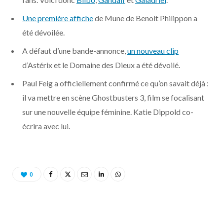
o
t
r
e
d
l
Une première affiche
de Mune de Benoit Philippon a
k
e
a
o
été dévoilée.
A défaut d’une bande-annonce,
r
m
un nouveau clip
u
d’Astérix et le Domaine des Dieux a été dévoilé.
)
d
Paul Feig a officiellement confirmé ce qu’on savait déjà :
il va mettre en scène Ghostbusters 3, film se focalisant
sur une nouvelle équipe féminine. Katie Dippold co-
écrira avec lui.
0