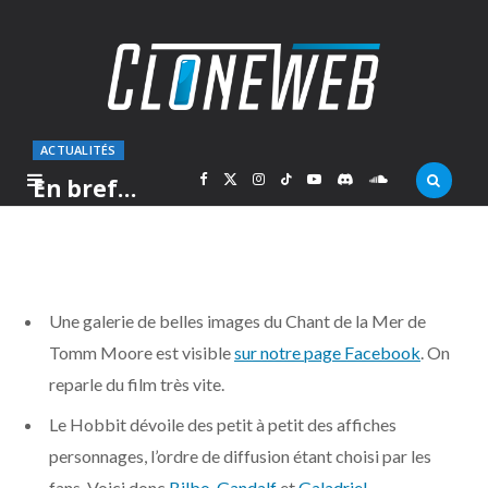
ACTUALITÉS
F
X
I
T
Y
D
S
En bref…
PAR
MARC
JEUDI 9 OCTOBRE 2014
a
(
n
i
o
i
o
c
T
s
k
u
s
u
Une galerie de belles images du Chant de la Mer de
e
w
t
T
T
c
n
Tomm Moore est visible
sur notre page Facebook
. On
reparle du film très vite.
b
i
a
o
u
o
d
Le Hobbit dévoile des petit à petit des affiches
o
t
g
k
b
r
C
personnages, l’ordre de diffusion étant choisi par les
fans. Voici donc
Bilbo
,
Gandalf
et
Galadriel
.