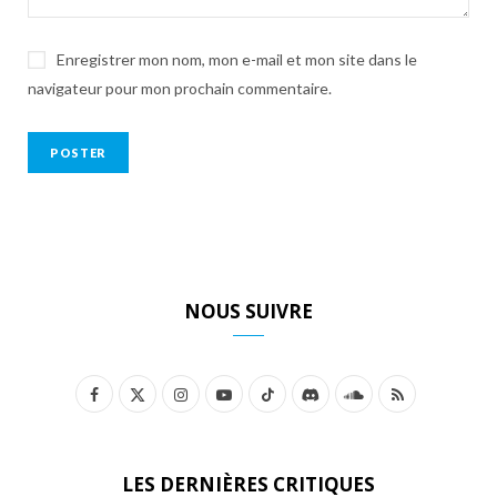
Enregistrer mon nom, mon e-mail et mon site dans le
navigateur pour mon prochain commentaire.
NOUS SUIVRE
F
X
I
Y
T
D
S
R
a
(
n
o
i
i
o
S
c
T
s
u
k
s
u
S
LES DERNIÈRES CRITIQUES