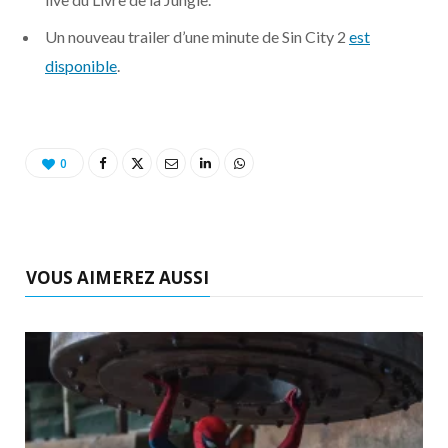
o
t
r
e
d
l
Un nouveau trailer d’une minute de Sin City 2
est
k
e
a
o
disponible
.
r
m
u
)
d
0
VOUS AIMEREZ AUSSI