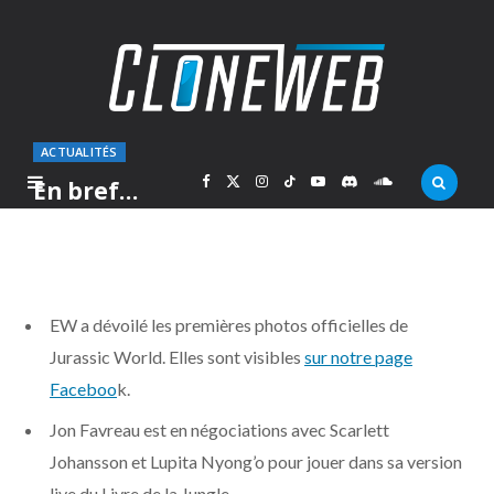
ACTUALITÉS
F
X
I
T
Y
D
S
En bref…
PAR
MARC
JEUDI 24 AVRIL 2014
a
(
n
i
o
i
o
c
T
s
k
u
s
u
EW a dévoilé les premières photos officielles de
e
w
t
T
T
c
n
Jurassic World. Elles sont visibles
sur notre page
Faceboo
k.
b
i
a
o
u
o
d
Jon Favreau est en négociations avec Scarlett
o
t
g
k
b
r
C
Johansson et Lupita Nyong’o pour jouer dans sa version
live du Livre de la Jungle.